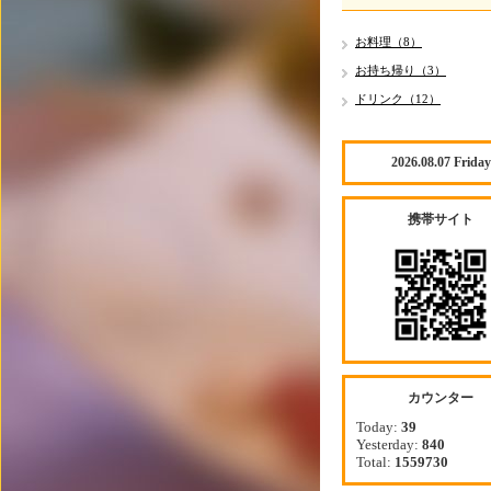
お料理（8）
お持ち帰り（3）
ドリンク（12）
2026.08.07 Friday
携帯サイト
カウンター
Today:
39
Yesterday:
840
Total:
1559730