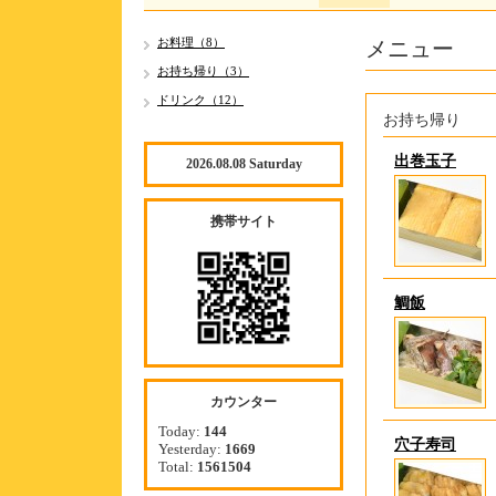
メニュー
お料理（8）
お持ち帰り（3）
ドリンク（12）
お持ち帰り
出巻玉子
2026.08.08 Saturday
携帯サイト
鯛飯
カウンター
Today:
144
穴子寿司
Yesterday:
1669
Total:
1561504