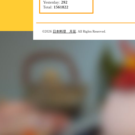
Yesterday:
292
Total:
1561822
©2026
日本料理 月花
. All Rights Reserved.