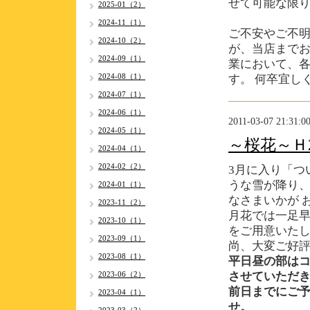
せて可能な限
2025-01（2）
2024-11（1）
ご不安やご不
2024-10（2）
が、当店まで
2024-09（1）
業において、
2024-08（1）
す。 何卒宜し
2024-07（1）
2024-06（1）
2011-03-07 21:31:0
2024-05（1）
～桜花～Ｈ2
2024-04（1）
2024-02（2）
3月に入り「つ
うな雪が降り
2024-01（1）
なさまいかが 
2023-11（2）
月花では一足
2023-10（1）
をご用意いた
2023-09（1）
尚、大変ご好
2023-08（1）
平日昼の部は
2023-06（2）
させていただ
前日までにご
2023-04（1）
せ。