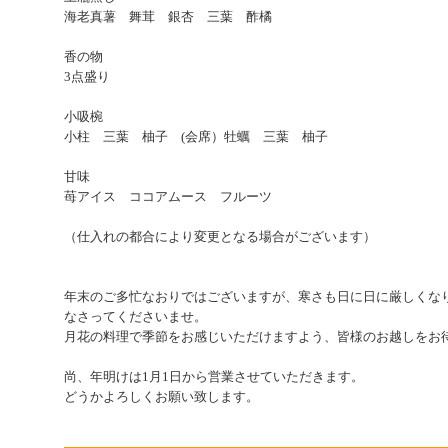
海老真薯 舞茸 銀杏 三葉 酢橘
香の物
3点盛り
小吸椀
小柱 三葉 柚子 (会席）牡蠣 三葉 柚子
甘味
苺アイス ココアムース フルーツ
（仕入れの都合により変更となる場合がございます）
年末のご多忙なおりではございますが、寒さも日に日に厳しくな
なさってくださいませ。
月花の料理で季節をお感じいただけますよう、皆様のお越しをお
尚、年明けは1月1日から営業させていただきます。
どうかよろしくお願い致します。