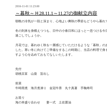
2016-11-01 11:23:00
～暮秋～Ｈ28.11.1～11.27の御献立内容
朝晩の冷気が一段と深まり、心地よい爽秋の季節もどうやら暮れ
冬の到来を身構えつつも、日中の小春日和にほっと一息つける今
過ごしでしょうか。
月花では、暮れゆく秋を一層感じていただけるような「暮秋」の
した。寒い冬に向けてご準備をするこの時期に、当店の料理で身
すよう心を込めておもてなしいたします。
先付
胡桃豆富 山葵 旨出し
前菜
牛時雨煮 海月煮凍り 金冠牛蒡 丸十真薯 手鞠寿司
お造り
海の幸盛り合わせ 妻一式 土佐醤油