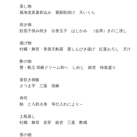
蒸し物
蕪海老真薯射込み 紫蘇餡掛け 天いくら
焼き物
鮭茄子挟み焼き 出巻玉子 はじかみ （会席）きのこ浸し
揚げ物
牡蠣・舞茸・青唐天麩羅 栗しんびき揚げ 紅葉おろし 天汁
酢の物
蟹・帆立 胡麻クリーム和へ しめじ 銀杏 柿釜盛り
釜炊き御飯
さつま芋 三葉 胡麻
寿司
鮪 とろ鉄火巻 等仕入れにより～
土瓶蒸し
牡蠣 舞茸 若芽 銀杏 三葉 酢橘
香の物