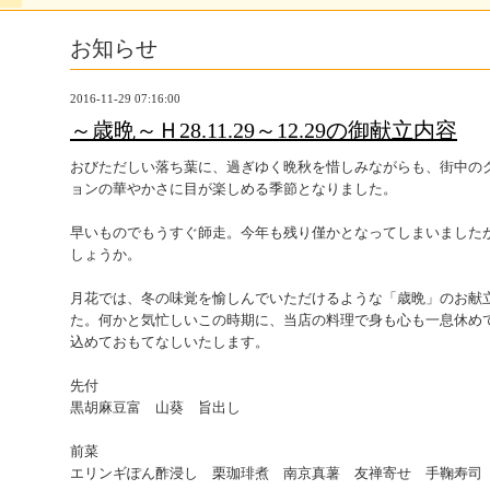
お知らせ
2016-11-29 07:16:00
～歳晩～Ｈ28.11.29～12.29の御献立内容
おびただしい落ち葉に、過ぎゆく晩秋を惜しみながらも、街中の
ョンの華やかさに目が楽しめる季節となりました。
早いものでもうすぐ師走。今年も残り僅かとなってしまいました
しょうか。
月花では、冬の味覚を愉しんでいただけるような「歳晩」のお献
た。何かと気忙しいこの時期に、当店の料理で身も心も一息休め
込めておもてなしいたします。
先付
黒胡麻豆富 山葵 旨出し
前菜
エリンギぽん酢浸し 栗珈琲煮 南京真薯 友禅寄せ 手鞠寿司