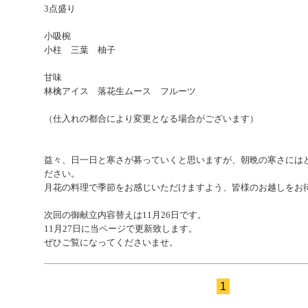
3点盛り
小吸椀
小柱 三葉 柚子
甘味
林檎アイス 落花生ムース フルーツ
（仕入れの都合により変更となる場合がございます）
益々、日一日と寒さが募っていくと思いますが、朝晩の寒さには
ださい。
月花の料理で季節をお感じいただけますよう、皆様のお越しをお
次回の御献立内容替えは11月26日です。
11月27日に当ページで更新致します。
ぜひご覧になってくださいませ。
1