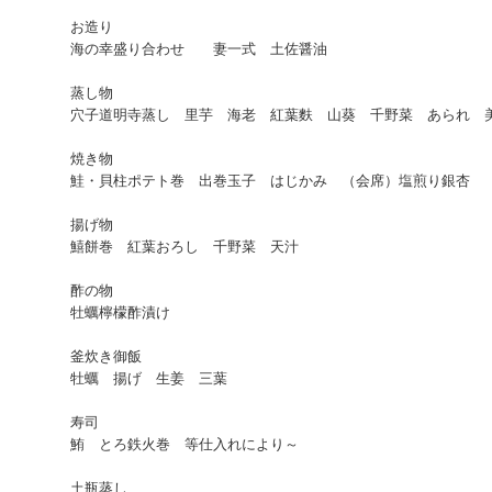
お造り
海の幸盛り合わせ 妻一式 土佐醤油
蒸し物
穴子道明寺蒸し 里芋 海老 紅葉麩 山葵 千野菜 あられ 
焼き物
鮭・貝柱ポテト巻 出巻玉子 はじかみ （会席）塩煎り銀杏
揚げ物
鱚餅巻 紅葉おろし 千野菜 天汁
酢の物
牡蠣檸檬酢漬け
釜炊き御飯
牡蠣 揚げ 生姜 三葉
寿司
鮪 とろ鉄火巻 等仕入れにより～
土瓶蒸し