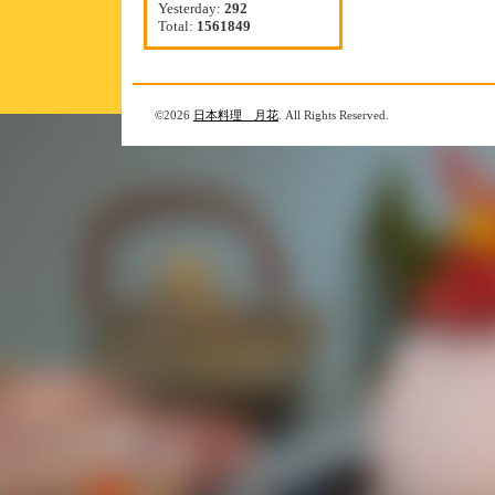
Yesterday:
292
Total:
1561849
©2026
日本料理 月花
. All Rights Reserved.