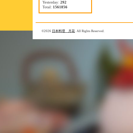
Yesterday:
292
Total:
1561856
©2026
日本料理 月花
. All Rights Reserved.