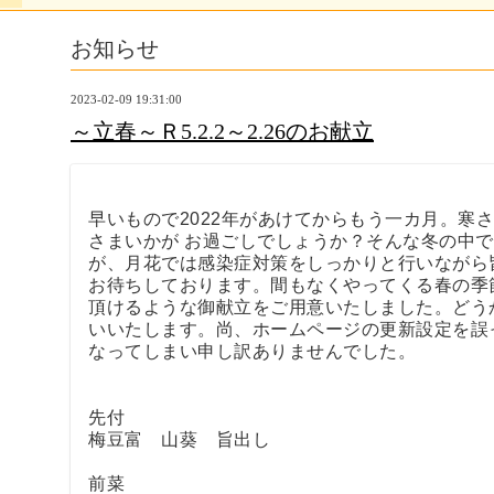
お知らせ
2023-02-09 19:31:00
～立春～Ｒ5.2.2～2.26のお献立
早いもので2022年があけてからもう一カ月。寒
さまいかが お過ごしでしょうか？そんな冬の中
が、月花では感染症対策をしっかりと行いながら
お待ちしております。間もなくやってくる春の季
頂けるような御献立をご用意いたしました。どう
いいたします。尚、ホームページの更新設定を誤
なってしまい申し訳ありませんでした。
先付
梅豆富 山葵 旨出し
前菜