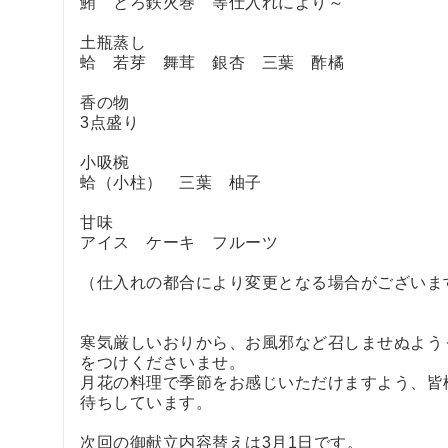
鮪 とろ鉄火巻 等仕入れにより～
土瓶蒸し
蛤 若芽 舞茸 銀杏 三葉 酢橘
香の物
3点盛り
小吸椀
蛤（小柱） 三葉 柚子
甘味
アイス ケーキ フルーツ
（仕入れの都合により変更となる場合がございま
寒気厳しいおりから、お風邪など召しませぬよう
をつけくださいませ。
月花の料理で季節をお感じいただけますよう、皆
待ちしています。
次回の御献立内容替えは3月1日です。