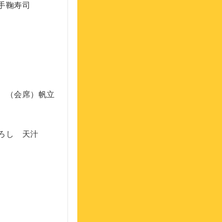
手鞠寿司
 （会席）帆立
ろし 天汁