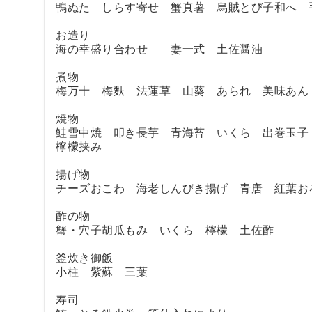
鴨ぬた しらす寄せ 蟹真薯 烏賊とび子和へ 
お造り
海の幸盛り合わせ 妻一式 土佐醤油
煮物
梅万十 梅麩 法蓮草 山葵 あられ 美味あん
焼物
鮭雪中焼 叩き長芋 青海苔 いくら 出巻玉子
檸檬挟み
揚げ物
チーズおこわ 海老しんびき揚げ 青唐 紅葉お
酢の物
蟹・穴子胡瓜もみ いくら 檸檬 土佐酢
釜炊き御飯
小柱 紫蘇 三葉
寿司