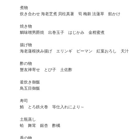
煮物
炊き合わせ 海老芝煮 貝柱真薯 筍 梅麸 法蓮草 餡かけ
焼き物
鯛味噌男爵焼 出巻玉子 はじかみ 金柑蜜煮
揚げ物
海老蓮根挟み揚げ エリンギ ピーマン 紅葉おろし 天汁
酢の物
蟹友禅寄せ とび子 土佐酢
釜炊き御飯
鳥五目御飯
寿司
鮪 とろ鉄火巻 等仕入れにより～
土瓶蒸し
蛤 舞茸 銀杏 酢橘
香の物