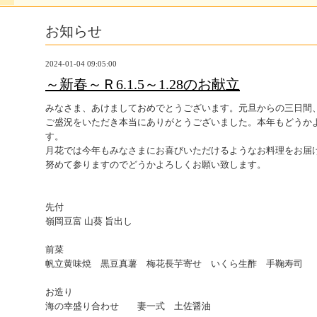
お知らせ
2024-01-04 09:05:00
～新春～Ｒ6.1.5～1.28のお献立
みなさま、あけましておめでとうございます。元旦からの三日間
ご盛況をいただき本当にありがとうございました。本年もどうか
す。
月花では今年もみなさまにお喜びいただけるようなお料理をお届
努めて参りますのでどうかよろしくお願い致します。
先付
嶺岡豆富 山葵 旨出し
前菜
帆立黄味焼 黒豆真薯 梅花長芋寄せ いくら生酢 手鞠寿司
お造り
海の幸盛り合わせ 妻一式 土佐醤油