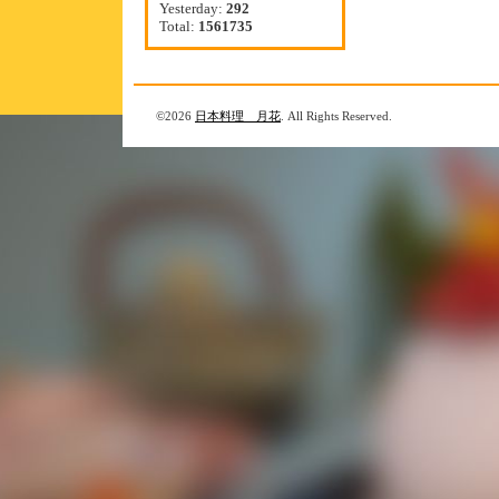
Yesterday:
292
Total:
1561735
©2026
日本料理 月花
. All Rights Reserved.